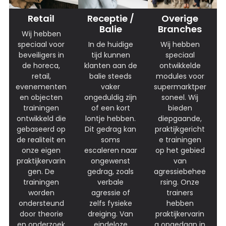
Receptie /
Overige
Retail
Balie
Branches
Wij hebben
In de huidige
Wij hebben
speciaal voor
tijd kunnen
speciaal
beveiligers in
klanten aan de
ontwikkelde
de horeca,
balie steeds
modules voor
retail,
vaker
supermarktper
evenementen
ongeduldig zijn
soneel. Wij
en objecten
of een kort
bieden
trainingen
lontje hebben.
diepgaande,
ontwikkeld die
Dit gedrag kan
praktijkgericht
gebaseerd op
soms
e trainingen
de realiteit en
escaleren naar
op het gebied
onze eigen
ongewenst
van
praktijkervarin
gedrag, zoals
agressiebehee
gen. De
verbale
rsing. Onze
trainingen
agressie of
trainers
worden
zelfs fysieke
hebben
ondersteund
dreiging. Van
praktijkervarin
door theorie
eindeloze
g opgedaan in
en onderzoek