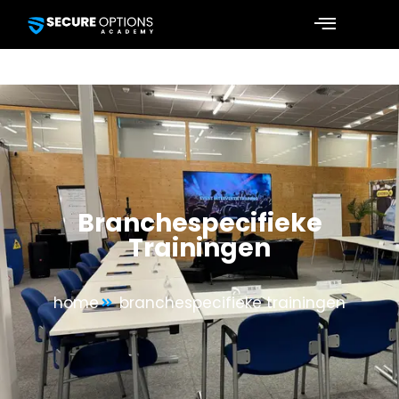
Branchespecifieke
Trainingen
home
branchespecifieke trainingen