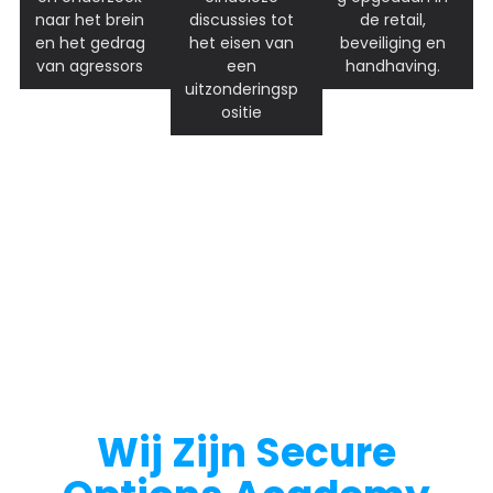
discussies tot
de retail,
naar het brein
het eisen van
beveiliging en
en het gedrag
een
handhaving.
van agressors
uitzonderingsp
ositie
Wij Zijn Secure