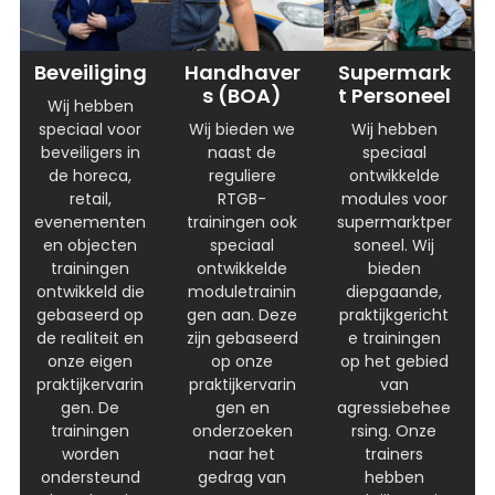
Beveiliging
Handhaver
Supermark
S (BOA)
T Personeel
Wij hebben
speciaal voor
Wij bieden we
Wij hebben
beveiligers in
naast de
speciaal
de horeca,
reguliere
ontwikkelde
retail,
RTGB-
modules voor
evenementen
trainingen ook
supermarktper
en objecten
speciaal
soneel. Wij
trainingen
ontwikkelde
bieden
ontwikkeld die
moduletrainin
diepgaande,
gebaseerd op
gen aan. Deze
praktijkgericht
de realiteit en
zijn gebaseerd
e trainingen
onze eigen
op onze
op het gebied
praktijkervarin
praktijkervarin
van
gen. De
gen en
agressiebehee
trainingen
onderzoeken
rsing. Onze
worden
naar het
trainers
ondersteund
gedrag van
hebben