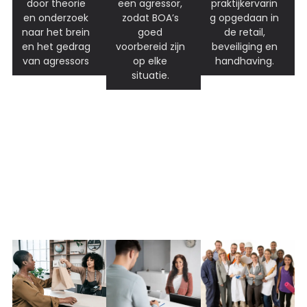
door theorie
een agressor,
praktijkervarin
en onderzoek
zodat BOA’s
g opgedaan in
naar het brein
goed
de retail,
en het gedrag
voorbereid zijn
beveiliging en
van agressors
op elke
handhaving.
situatie.