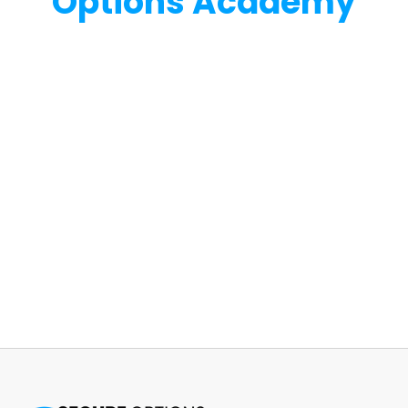
Options Academy
Benieuwd wat
Secure Options Academy
voor jou of jouw
organisatie kan betekenen? Neem vandaag nog contact met
ons op voor meer informatie of vraag direct een vrijblijvende
offerte aan. We staan klaar om je te helpen met op maat
gemaakte trainingen voor het omgaan met agressie en
ongewenst gedrag.
Contact