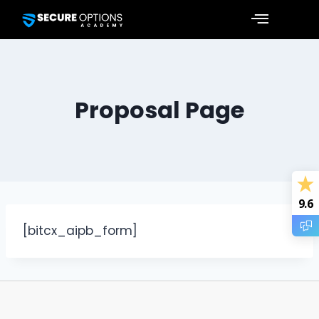
Proposal Page
9.6
[bitcx_aipb_form]