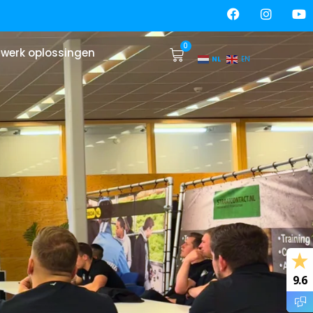
0
werk oplossingen
NL
EN
9.6