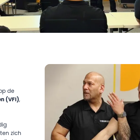
op de
en (VFI)
,
dig
ten zich