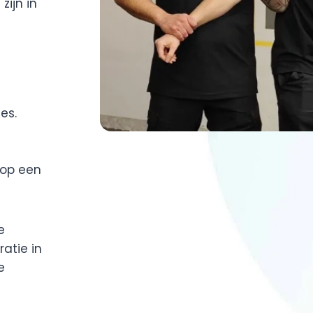
ijn in
ies.
 op een
e
atie in
e