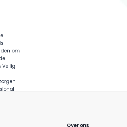
de
ls
ouden om
 de
Veilig
 zorgen
sional
Over ons