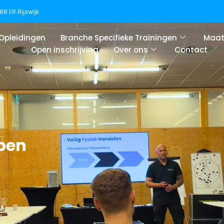
8 ER Rijswijk
 Opleidingen
Branche Specifieke Trainingen
Maat
Open inschrijving
Over ons
Contact
jpen